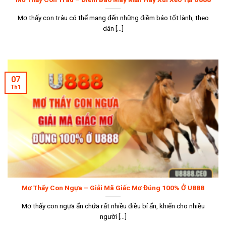
Mơ thấy con trâu có thể mang đến những điềm báo tốt lành, theo
dân [...]
07
Th1
Mơ Thấy Con Ngựa – Giải Mã Giấc Mơ Đúng 100% Ở U888
Mơ thấy con ngựa ẩn chứa rất nhiều điều bí ẩn, khiến cho nhiều
người [...]