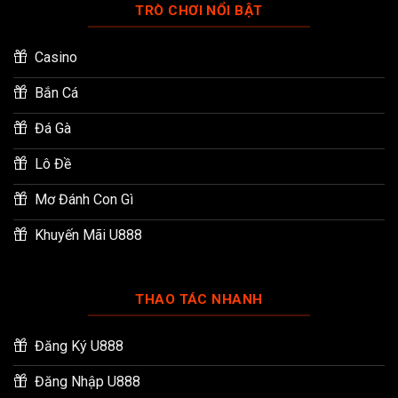
TRÒ CHƠI NỔI BẬT
Casino
Bắn Cá
Đá Gà
Lô Đề
Mơ Đánh Con Gì
Khuyến Mãi U888
THAO TÁC NHANH
Đăng Ký U888
Đăng Nhập U888