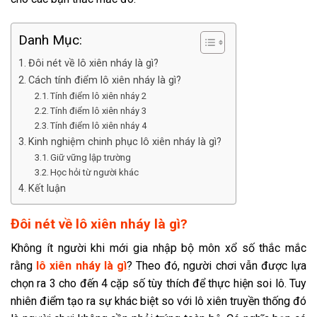
Danh Mục:
Đôi nét về lô xiên nháy là gì?
Cách tính điểm lô xiên nháy là gì?
Tính điểm lô xiên nháy 2
Tính điểm lô xiên nháy 3
Tính điểm lô xiên nháy 4
Kinh nghiệm chinh phục lô xiên nháy là gì?
Giữ vững lập trường
Học hỏi từ người khác
Kết luận
Đôi nét về lô xiên nháy là gì?
Không ít người khi mới gia nhập bộ môn xổ số thắc mắc
rằng
lô xiên nháy là gì
? Theo đó, người chơi vẫn được lựa
chọn ra 3 cho đến 4 cặp số tùy thích để thực hiện soi lô. Tuy
nhiên điểm tạo ra sự khác biệt so với lô xiên truyền thống đó