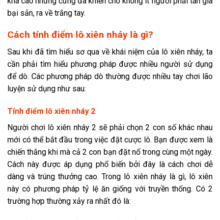
khá cao nhưng cũng đã khiến cho không ít người phải tán gia
bại sản, ra về trắng tay.
Cách tính điểm lô xiên nháy là gì?
Sau khi đã tìm hiểu sơ qua về khái niệm của lô xiên nháy, ta
cần phải tìm hiểu phương pháp được nhiều người sử dụng
để dò. Các phương pháp dò thường được nhiều tay chơi lão
luyện sử dụng như sau:
Tính điểm lô xiên nháy 2
Người chơi lô xiên nháy 2 sẽ phải chọn 2 con số khác nhau
mới có thể bắt đầu trong việc đặt cược lô. Bạn được xem là
chiến thắng khi mà cả 2 con bạn đặt nổ trong cùng một ngày.
Cách này được áp dụng phổ biến bởi đây là cách chơi dễ
dàng và trúng thưởng cao. Trong lô xiên nháy là gì, lô xiên
này có phương pháp tỷ lệ ăn giống với truyền thống. Có 2
trường hợp thường xảy ra nhất đó là: